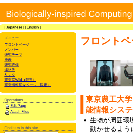
Biologically-inspired Computin
[
Japanese
] [
English
]
フロントペ
メニュー
フロントページ
メンバー
研究テーマ
発表
研究設備
連絡先
リンク
研究室Wiki（限定）
研究情報紹介ページ（限定）
東京農工大学
Operations
Edit Page
能情報システ
Attach Files
生物が周囲環
動かせるよう
Find item in this site