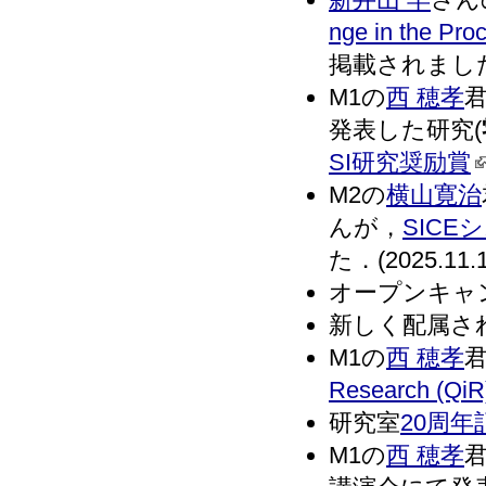
nge in the Pro
掲載されました．(
M1の
西 穂孝
発表した研究(
SI研究奨励賞
M2の
横山寛治
んが，
SICE
た．(2025.11.
オープンキャン
新しく配属さ
M1の
西 穂孝
Research (QiR
研究室
20周年
M1の
西 穂孝
君