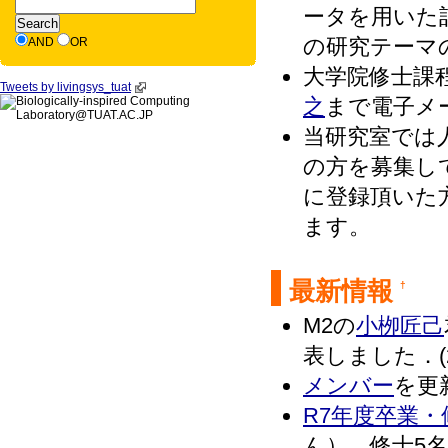
ータを用いた
の研究テーマ
AND
OR
大学院修士課
Tweets by livingsys_tuat
之
まで電子メ
当研究室では
の方を募集し
に登録頂いた
ます。
最新情報
†
M2の
小栁匠己
表しました．(20
メンバー
を更新
R7年度卒業
ん），修士5