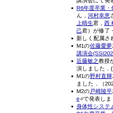
講演会にて発表し
R6年度卒業
ん，
河村幸恵
上晴生
君，
西
己
君）が修了・
新しく配属さ
M1の
佐藤愛夢
講演会(SSI202
近藤敏之
教授
演しました．(20
M1の
野村直輝
ました．（2024
M2の
戸﨑陵平
e
で発表しました
身体性システ