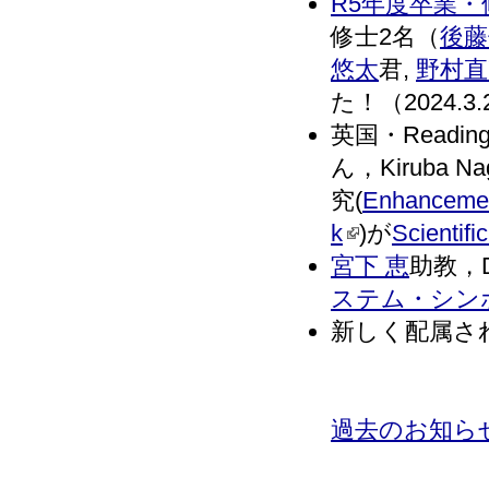
R5年度卒業
修士2名（
後藤
悠太
君,
野村直
た！（2024.3.
英国・Reading
ん，Kiruba N
究(
Enhancement
k
)が
Scientifi
宮下 恵
助教，
ステム・シン
新しく配属さ
過去のお知ら