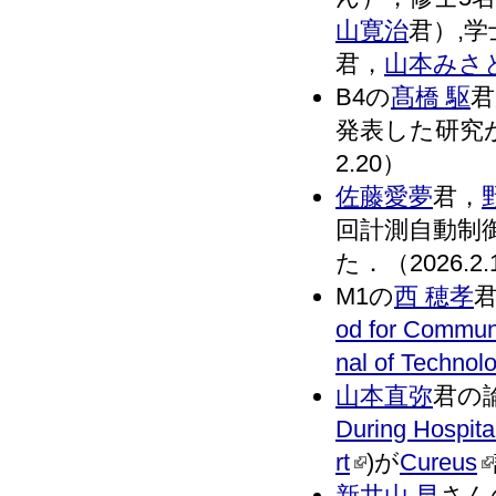
山寛治
君）,学
君，
山本みさ
B4の
髙橋 駆
君
発表した研究
2.20）
佐藤愛夢
君，
回計測自動制
た．（2026.2.
M1の
西 穂孝
君
od for Communi
nal of Technol
山本直弥
君の
During Hospita
rt
)が
Cureus
新井山 早
さん