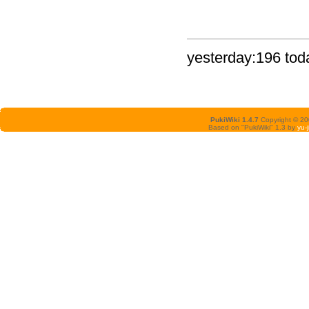
yesterday:196 tod
PukiWiki 1.4.7
Copyright © 2
Based on "PukiWiki" 1.3 by
yu-j